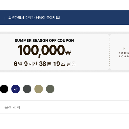
회원가입시 다양한 혜택이 쏟아져요!
일
시간
분
초 남음
6
9
38
17