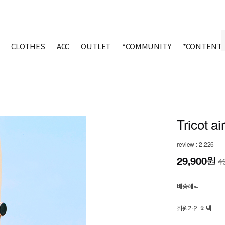
CLOTHES
ACC
OUTLET
*COMMUNITY
*CONTENT
Tricot a
review : 2,226
29,900
원
4
배송혜택
회원가입 혜택