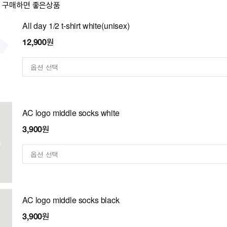
이 구매하면 좋은상품
All day 1/2 t-shirt white(unisex)
12,900원
AC logo middle socks white
3,900원
AC logo middle socks black
3,900원