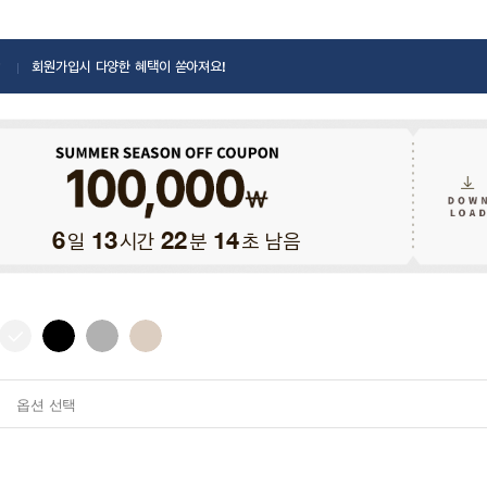
회원가입시 다양한 혜택이 쏟아져요!
일
시간
분
초 남음
6
13
22
13