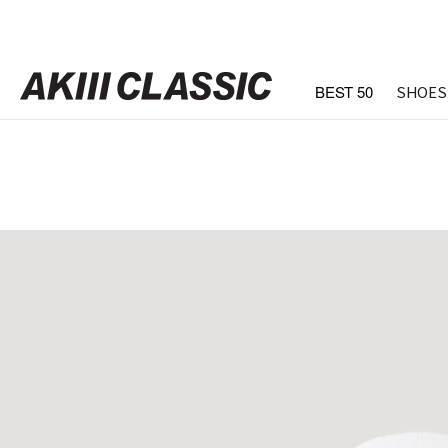
BEST 50
SHOES