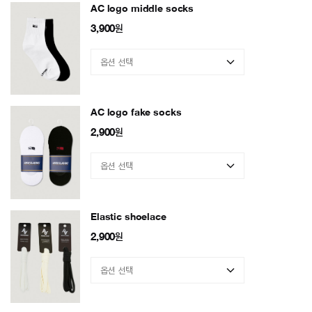
AC logo middle socks
3,900
원
AC logo fake socks
2,900
원
Elastic shoelace
2,900
원