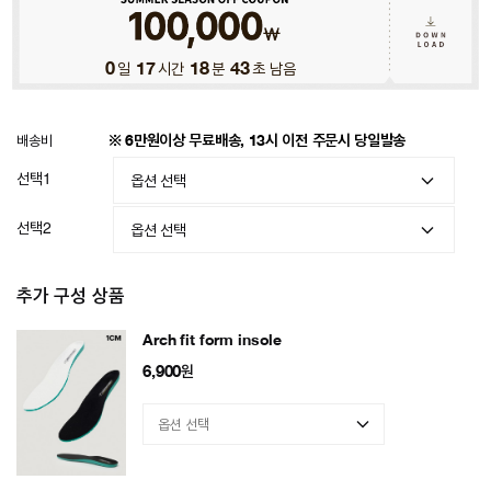
0
일
17
시간
18
분
40
초 남음
배송비
※ 6만원이상 무료배송, 13시 이전 주문시 당일발송
선택1
선택2
추가 구성 상품
Arch fit form insole
6,900
원