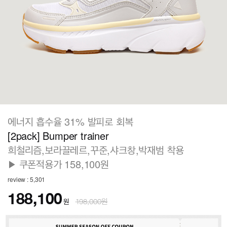
에너지 흡수율 31% 발피로 회복
[2pack] Bumper trainer
희철리즘,보라끌레르,꾸준,샤크창,박재범 착용
▶ 쿠폰적용가 158,100원
review : 5,301
188,100
원
198,000원