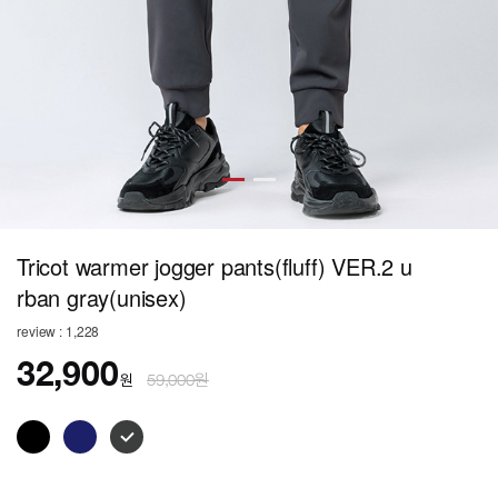
Tricot warmer jogger pants(fluff) VER.2 u
rban gray(unisex)
review : 1,228
32,900
원
59,000원