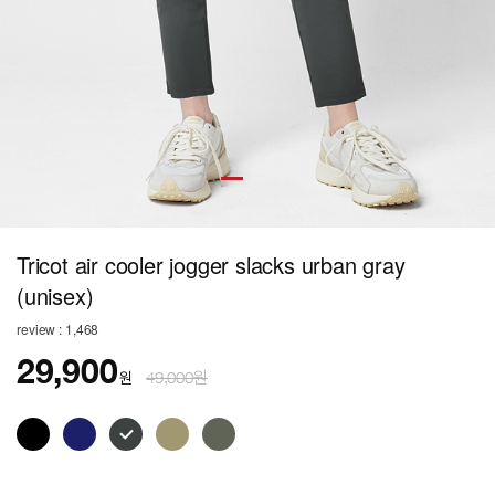
Tricot air cooler jogger slacks urban gray
(unisex)
review : 1,468
29,900
원
49,000원