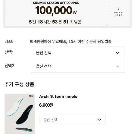
5
일
18
시간
53
분
48
초 남음
배송비
※ 6만원이상 무료배송, 13시 이전 주문시 당일발송
선택1
선택2
추가 구성 상품
Arch fit form insole
6,900
원