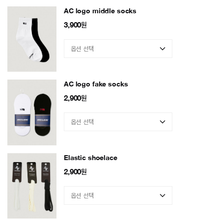
AC logo middle socks
3,900
원
AC logo fake socks
2,900
원
Elastic shoelace
2,900
원