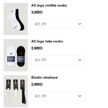
AC logo middle socks
3,900
원
AC logo fake socks
2,900
원
Elastic shoelace
2,900
원