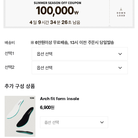
4
일
9
시간
34
분
23
초 남음
배송비
※ 6만원이상 무료배송, 13시 이전 주문시 당일발송
선택1
선택2
추가 구성 상품
Arch fit form insole
6,900
원