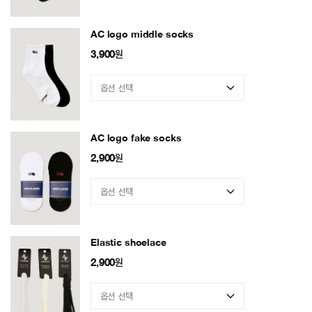
AC logo middle socks
3,900
원
AC logo fake socks
2,900
원
Elastic shoelace
2,900
원