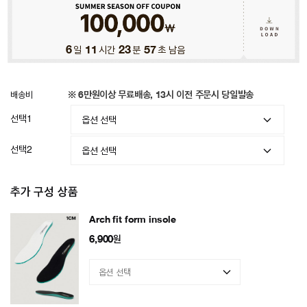
6
일
11
시간
23
분
54
초 남음
배송비
※ 6만원이상 무료배송, 13시 이전 주문시 당일발송
선택1
선택2
추가 구성 상품
Arch fit form insole
6,900
원