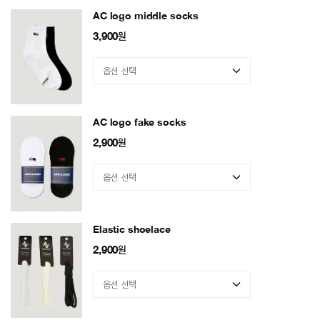
AC logo middle socks
3,900
원
AC logo fake socks
2,900
원
Elastic shoelace
2,900
원