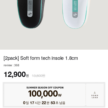
[2pack] Soft form tech insole 1.8cm
review : 368
12,900
원
13,800원
0
일
17
시간
22
분
50
초 남음