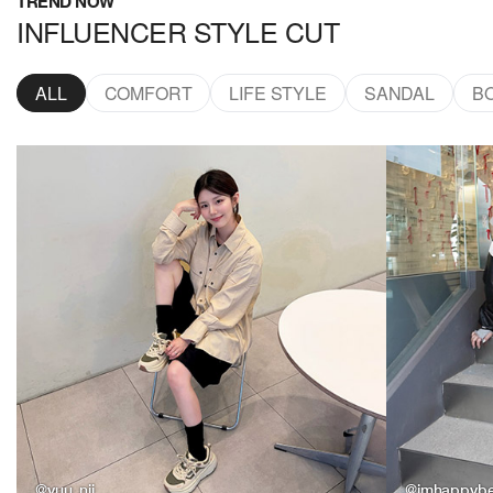
TREND NOW
INFLUENCER STYLE CUT
ALL
COMFORT
LIFE STYLE
SANDAL
B
@yuu_nii_
@imhappyb