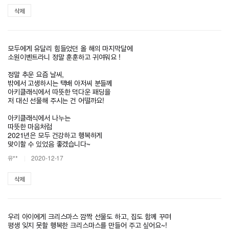
삭제
모두에게 유달리 힘들었던 올 해의 마지막달에
소원이벤트라니 정말 훈훈하고 귀여워요 !
정말 추운 요즘 날씨,
밖에서 고생하시는 택배 아저씨 분들께
아키클래식에서 따뜻한 덕다운 패딩을
저 대신 선물해 주시는 건 어떨까요!
아키클래식에서 나누는
따뜻한 마음처럼
2021년은 모두 건강하고 행복하게
맞이할 수 있었음 좋겠습니다~
유**
2020-12-17
삭제
우리 아이에게 크리스마스 깜짝 선물도 하고, 집도 함께 꾸며
평생 잊지 못할 행복한 크리스마스를 만들어 주고 싶어요~!