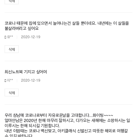
삭제
코로나 때문에 집에 있으면서 늘어나는건 살들 뿐이네요. 내년에는 이 살들을
불살라버리고 싶어요
유**
2020-12-19
삭제
최신노트북 기지고 싶어여
이**
2020-12-19
삭제
우리 삼남매 코로나로부터 자유로운날을 고대합니다...화이팅~~~~
얼마안남은 2020년 한해 마무리 잘하시고, 다가오는 새해에는 소망하시는 일
이루시는 한해 되시길 기원합니다.
내년 이맘때는 코로나 백신맞고, 아키클래식 신발신고 따뜻한 해외로 여행갈
수 있길 바랍니다.