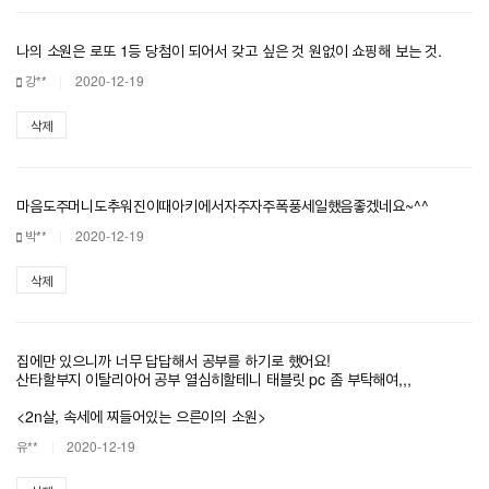
나의 소원은 로또 1등 당첨이 되어서 갖고 싶은 것 원없이 쇼핑해 보는 것.
강**
2020-12-19
삭제
마음도주머니도추워진이때아키에서자주자주폭풍세일했음좋겠네요~^^
박**
2020-12-19
삭제
집에만 있으니까 너무 답답해서 공부를 하기로 했어요!
산타할부지 이탈리아어 공부 열심히할테니 태블릿 pc 좀 부탁해여,,,
<2n살, 속세에 찌들어있는 으른이의 소원>
유**
2020-12-19