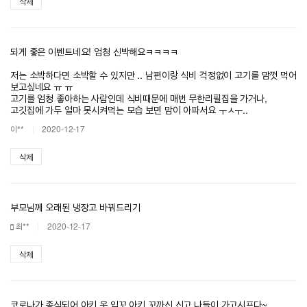
삭제
되게 좋은 이벤트네요! 엄청 신박해요ㅋㅋㅋㅋ
저는 소박하다면 소박할 수 있지만 .. 남편이랑 식비 걱정없이 고기를 맘껏 먹어
보고싶네요 ㅠ ㅠ
고기를 엄청 좋아하는 사람인데 식비때문에 매번 무한리필집을 가거나,
고깃집에 가두 얼마 못시켜먹는 모습 보면 맘이 아파서요 ㅜㅅㅜ..
이**
2020-12-17
삭제
부모님께 오래된 냉장고 바꿔드리기
최**
2020-12-17
삭제
코로나가 종식되어 아키 옷 입꼬 아키 꼬까신 신고 나들이 가고시프다~