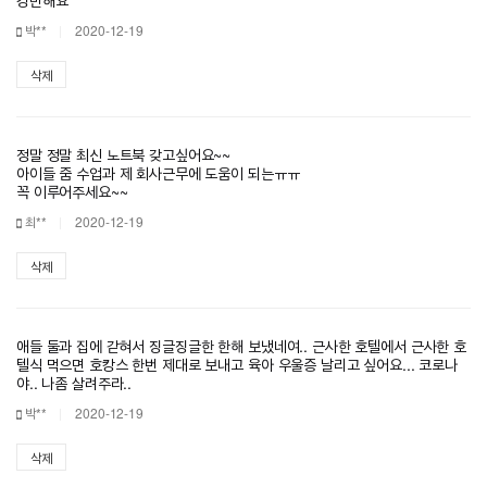
경만해요
박**
2020-12-19
삭제
정말 정말 최신 노트북 갖고싶어요~~
아이들 줌 수업과 제 회사근무에 도움이 되는ㅠㅠ
꼭 이루어주세요~~
최**
2020-12-19
삭제
애들 둘과 집에 갇혀서 징글징글한 한해 보냈네여.. 근사한 호텔에서 근사한 호
텔식 먹으면 호캉스 한번 제대로 보내고 육아 우울증 날리고 싶어요... 코로나
야.. 나좀 살려주라..
박**
2020-12-19
삭제