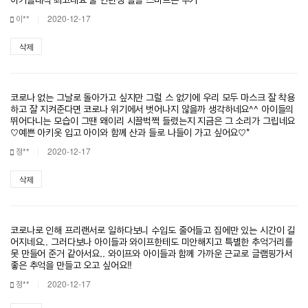
이**
2020-12-17
삭제
코로나 없는 그날로 돌아가고 싶지만 그럴 스 없기에 우리 모두 마스크 잘 착용
하고 잘 지켜준다면 코로나 위기에서 벗어나지 않을까 생각하네요^^ 아이들의
뛰어다니는 모습이 그땐 왜이리 시끌벅쩍 들렸는지 지금은 그 소리가 그립네요
♡예쁜 아키옷 입고 아이와 함께 산과 들로 나들이 가고 싶어요♡*
정**
2020-12-17
삭제
코로나로 인해 프리랜서로 일하다보니 수입도 줄어들고 집에만 있는 시간이 길
어지네요.. 그러다보나 아이들과 와이프한테도 미안해지고 특별한 추억거리를
못 만들어 준거 같아서요.. 와이프와 아이들과 함께 가까운 근교로 글램핑가서
좋은 추억을 만들고 오고 싶어요!!
정**
2020-12-17