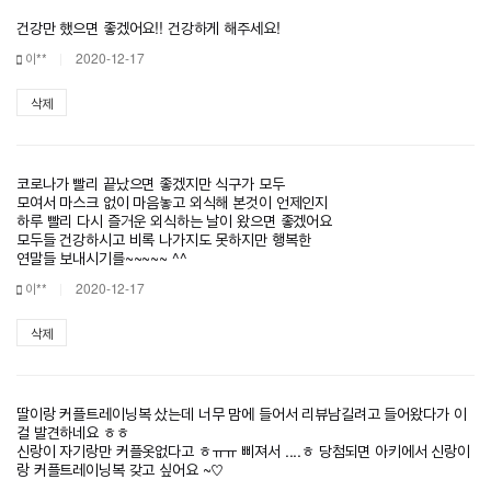
건강만 했으면 좋겠어요!! 건강하게 해주세요!
이**
2020-12-17
삭제
코로나가 빨리 끝났으면 좋겠지만 식구가 모두
모여서 마스크 없이 마음놓고 외식해 본것이 언제인지
하루 빨리 다시 즐거운 외식하는 날이 왔으면 좋겠어요
모두들 건강하시고 비록 나가지도 못하지만 행복한
연말들 보내시기를~~~~~ ^^
이**
2020-12-17
삭제
딸이랑 커플트레이닝복 샀는데 너무 맘에 들어서 리뷰남길려고 들어왔다가 이
걸 발견하네요 ㅎㅎ
신랑이 자기랑만 커플옷없다고 ㅎㅠㅠ 삐져서 ....ㅎ 당첨되면 아키에서 신랑이
랑 커플트레이닝복 갖고 싶어요 ~♡