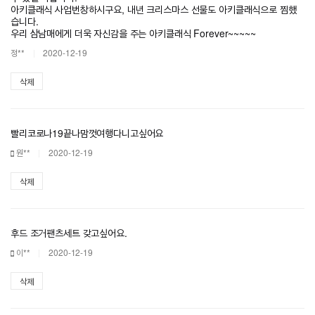
아키클래식 사업번창하시구요, 내년 크리스마스 선물도 아키클래식으로 찜했
습니다.
우리 삼남매에게 더욱 자신감을 주는 아키클래식 Forever~~~~~
정**
2020-12-19
삭제
빨리코로나19끝나맘껏여행다니고싶어요
원**
2020-12-19
삭제
후드 조거팬츠세트 갖고싶어요.
이**
2020-12-19
삭제