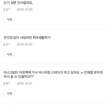
는거 보면 안쓰럽네요,,
김**
2020-12-20
삭제
돈걱정 없이 내집마련 취미생활하기
손**
2020-12-20
삭제
마스크없이 아웃백에 가서 파스타랑 스테이크 먹고 싶어요 ㅠ 언제쯤 편하게
외식 할 수 있을까요??
최**
2020-12-21
삭제