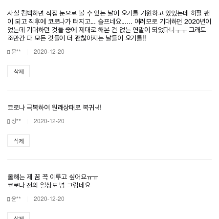
사실 컴백하면 직접 눈으로 볼 수 있는 날이 오기를 기원하고 있었는데 하필 팬
이 되고 직후에 코로나가 터지고... 슬프네요...... 여러모로 기대하던 2020년이
었는데 기대하던 것들 중에 제대로 해본 건 없는 연말이 되었다니ㅜㅜ 그래도
조만간 다 모든 것들이 더 괜찮아지는 날들이 오기를!!
문**
2020-12-20
삭제
코로나 극복하여 원래상태로 복귀~!!
정**
2020-12-20
삭제
올해는 제 꿈 꼭 이루고 싶어요ㅠㅠ
코로나 전의 일상도 넘 그립네요
윤**
2020-12-20
삭제