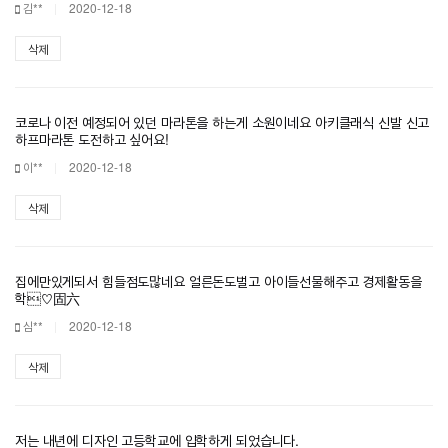
김**
2020-12-18
삭제
코로나 이전 예정되어 있던 마라톤을 하는게 소원이네요 아키클래식 신발 신고
하프마라톤 도전하고 싶어요!
이**
2020-12-18
삭제
집에만있게되서 힘들점도많네요 얼른돈도벌고 아이들선물해주고 경제활동을
학♡固六
심**
2020-12-18
삭제
저는 내년에 디자인 고등학교에 입학하게 되었습니다.