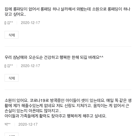
집에 롱퍄딩이 없어서 롱패딩 하나 살까해서 와봤는데 소원으로 롱패딩이 하나
갖고 싶어요..
김**
2020-12-17
삭제
우리 삼남매와 오순도순 건강하고 행복한 한해 되길 바래요^^
김**
2020-12-17
삭제
소원이 있어요. 코로나19로 방콕중인 아이들이 셋이 있는데요. 매일 똑 같은 생
활에 제가 해줄수있는게 없네요 저도 신랑도 지쳐가고. 움직이는 게 없어서 근
손실이 있는지 아픈데도 많아지고 .
아이들과 가족들에게 활력도 찾아주고 행복하게 해주고 싶네요.
박**
2020-12-17