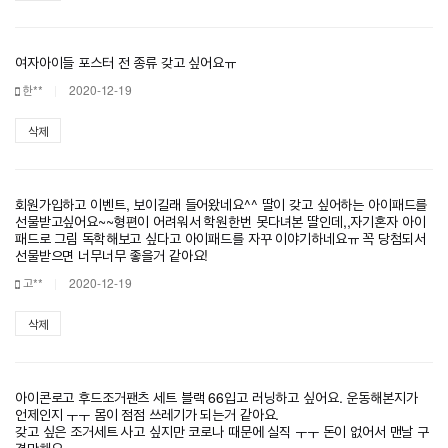
여자아이들 포스터 전 종류 갖고 싶어요ㅠ
한**
2020-12-19
삭제
회원가입하고 이벤트, 보이길래 들어왔네요^^ 딸이 갖고 싶어하는 아이패드를
선물받고싶어요~~형편이 어려워서 학원한번 못다녀본 딸인데,,자기혼자 아이
패드로 그림 독학해보고 싶다고 아이패드를 자꾸 이야기하네요ㅠ 꼭 당첨되서
선물받으면 너무너무 좋을거 같아요!
고**
2020-12-19
삭제
아이콘로고 후드조거팬츠 세트 블랙 66입고 러닝하고 싶어요. 운동해본지가
언제인지 ㅜㅜ 몸이 점점 쓰레기가 되는거 같아요.
갖고 싶은 조거세트 사고 싶지만 코로나 때문에 실직 ㅜㅜ 돈이 없어서 맨날 구