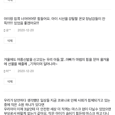
아이랑 집콕 너어어어무 힘들어요. 아이 시선을 강탈할 온갖 장남감들이 잔
뜩!!!!!! 있었음 좋겠어요!!!
송**
2020-12-20
삭제
겨울에도 여름신발을 신고있는 우리 아들,딸..아빠가 마법의 힘을 얻어 올겨울
에 선물을 해줄께 ,,기적이여 일어나라~
허**
2020-12-20
삭제
우리가 당연하다 생각했던 일상들 지금 코로나로 인해 사회가 침체되가고 있는
중에 작은 소원 하나가 있다면
우리아이 이제 3살인데 더 안전한 세상 더 작게는 마스크 없이 다닐수 있었으면
부모로서 바랄게 없는거 같아요. 작은 아이가 숨쉬기 힘든데 마스크 하고 다니