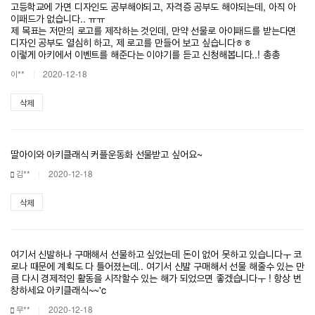
고등학교에 가면 디자인도 공부해야되고, 자격증 공부도 해야되는데, 아직 아
이패드가 없습니다.. ㅠㅠ
제 목표는 저만의 로고를 제작하는 것인데, 만약 선물로 아이패드를 받는다면
디자인 공부도 열심히 하고, 제 로고를 만들어 보고 싶습니다ㅎㅎ
이렇게 아키에서 이벤트를 해준다는 이야기를 듣고 신청해봅니다..! 총총
이**
2020-12-18
삭제
딸아이와 아키클래식 커플운동화 선물받고 싶어요~
김**
2020-12-18
삭제
여기서 신발하나 구매해서 선물하고 싶었는데 돈이 없어 못하고 있습니다ㅜ 코
로나 때문에 계획도 다 틀어졌는데.. 여기서 신발 구매해서 선물 해줄수 있는 만
큼 다시 경제적인 활동을 시작할수 있는 해가 되었으면 좋겠습니다ㅜ ! 항상 번
창하세요 아키클래식~~'c
무**
2020-12-18