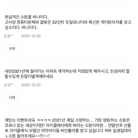
현실적인 소원을 비나이다.
고사양 컴퓨터본체와 걸맞은 32인치 듀얼모니터와 푹신한 게이밍의자를 갖고
싶소이다. 비나이다.
음**
2020-12-20
삭제
내년2021년에 들어가는 아파트 계약하는데 지장없게 해주시고, 잔금처리 잘
할수있게 돈많이벌게해주세요
김**
2020-12-20
삭제
재밌는 이벤트네요 ㅋㅋㅋㅋ 2021년 제일 소망하는... 가장 염원하는 소원은
코로나 없는 세상이지만! 아키클래식에게 바라는 소원이라면... 연말연초 선물
로 아키클래식 모델인 여자아이들 싸인폴라를 받고 싶습니다 하하 일생일대의
ㅜ소원 들어주세요~~!!!~~!