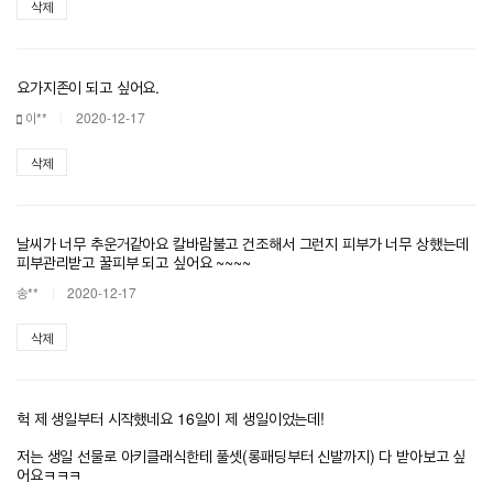
삭제
요가지존이 되고 싶어요.
이**
2020-12-17
삭제
날씨가 너무 추운거같아요 칼바람불고 건조해서 그런지 피부가 너무 상했는데
피부관리받고 꿀피부 되고 싶어요 ~~~~
송**
2020-12-17
삭제
헉 제 생일부터 시작했네요 16일이 제 생일이었는데!
저는 생일 선물로 아키클래식한테 풀셋(롱패딩부터 신발까지) 다 받아보고 싶
어요ㅋㅋㅋ