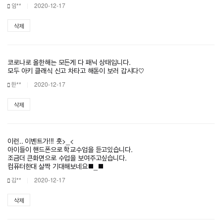
임**
2020-12-17
삭제
코로나로 올한해는 모든게 다 패닉 상태입니다.
모두 아키 클래식 신고 차타고 해돋이 보러 갑시다♡
한**
2020-12-17
삭제
이런.. 이벤트가!!! 흣>_<
아이들이 핸드폰으로 학교수업을 듣고있습니다.
조금더 큰화면으로 수업을 보여주고싶습니다.
컴퓨터한대 살짝 기대해보네요■_■
김**
2020-12-17
삭제