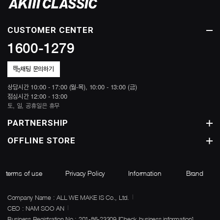
CUSTOMER CENTER
1600-1279
채팅 문의하기
상담시간 10:00 - 17:00 (월-목), 10:00 - 13:00 (금)
점심시간 12:00 - 13:00
토, 일, 공휴일은 휴무
PARTNERSHIP
OFFLINE STORE
terms of use
Privacy Policy
Information
Brand
Company Name : ALL WE MAKE IS Co., Ltd.
CEO : NAM SOO AN
Business Registration No : 201-86-23309
[Check business information]