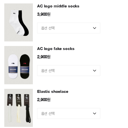
AC logo middle socks
3,900
원
AC logo fake socks
2,900
원
Elastic shoelace
2,900
원