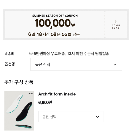
6
일
18
시간
58
분
53
초 남음
배송비
※ 6만원이상 무료배송, 13시 이전 주문시 당일발송
옵션명
추가 구성 상품
Arch fit form insole
6,900
원