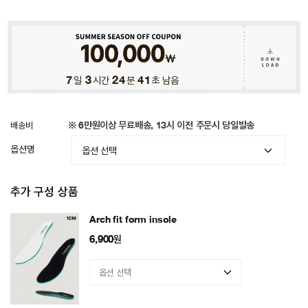
7
일
3
시간
24
분
39
초 남음
배송비
※ 6만원이상 무료배송, 13시 이전 주문시 당일발송
옵션명
추가 구성 상품
Arch fit form insole
6,900
원