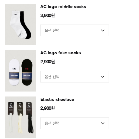
AC logo middle socks
3,900
원
AC logo fake socks
2,900
원
Elastic shoelace
2,900
원