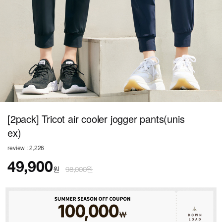
[2pack] Tricot air cooler jogger pants(unis
ex)
review : 2,226
49,900
원
98,000원