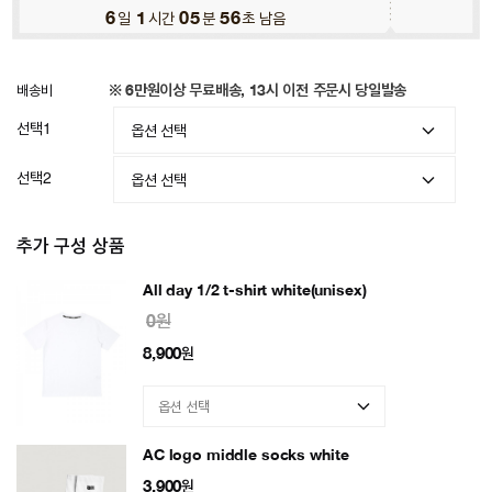
6
일
1
시간
05
분
52
초 남음
배송비
※ 6만원이상 무료배송, 13시 이전 주문시 당일발송
선택1
선택2
추가 구성 상품
All day 1/2 t-shirt white(unisex)
0원
8,900
원
AC logo middle socks white
3,900
원