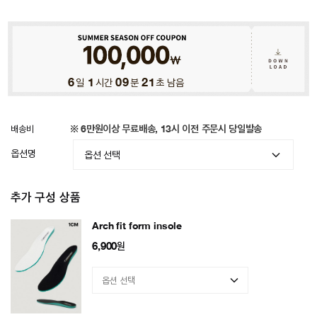
6
일
1
시간
09
분
18
초 남음
배송비
※ 6만원이상 무료배송, 13시 이전 주문시 당일발송
옵션명
추가 구성 상품
Arch fit form insole
6,900
원