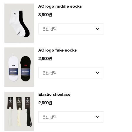
AC logo middle socks
3,900
원
AC logo fake socks
2,900
원
Elastic shoelace
2,900
원