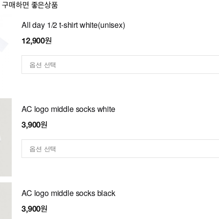
이 구매하면 좋은상품
All day 1/2 t-shirt white(unisex)
12,900원
AC logo middle socks white
3,900원
AC logo middle socks black
3,900원