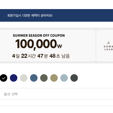
회원가입시 다양한 혜택이 쏟아져요!
일
시간
분
초 남음
4
22
47
46