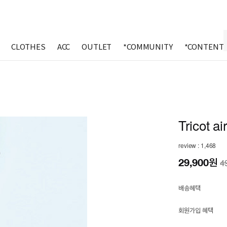
CLOTHES
ACC
OUTLET
*COMMUNITY
*CONTENT
Tricot ai
review : 1,468
29,900
원
4
배송혜택
회원가입 혜택