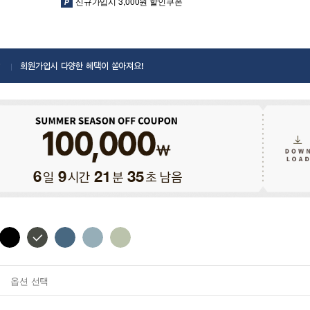
신규가입시 3,000원 할인쿠폰
회원가입시 다양한 혜택이 쏟아져요!
일
시간
분
초 남음
6
9
21
33