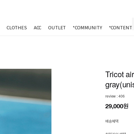
CLOTHES
ACC
OUTLET
*COMMUNITY
*CONTENT
Tricot ai
gray(uni
review : 406
29,000원
배송혜택