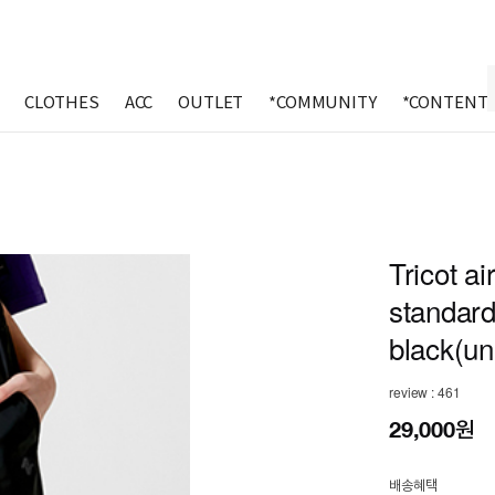
CLOTHES
ACC
OUTLET
*COMMUNITY
*CONTENT
Tricot ai
standard 
black(un
review : 461
29,000원
배송혜택