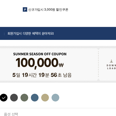
신규가입시 3,000원 할인쿠폰
회원가입시 다양한 혜택이 쏟아져요!
일
시간
분
초 남음
5
19
19
53