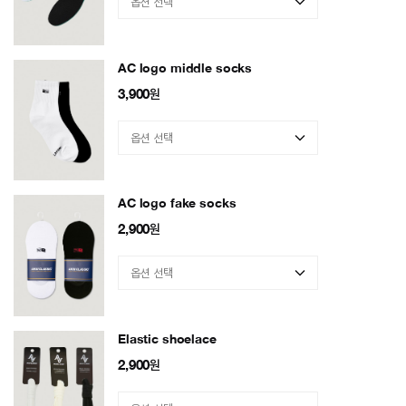
AC logo middle socks
3,900
원
AC logo fake socks
2,900
원
Elastic shoelace
2,900
원