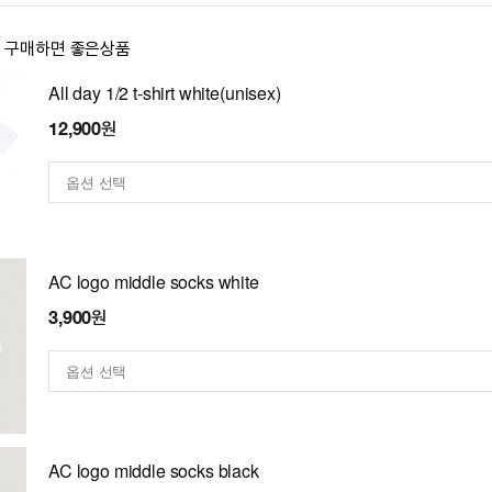
이 구매하면 좋은상품
All day 1/2 t-shirt white(unisex)
12,900원
AC logo middle socks white
3,900원
AC logo middle socks black