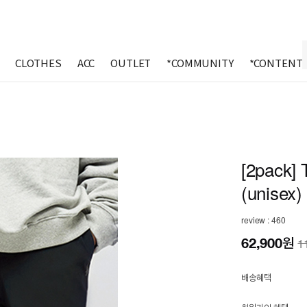
CLOTHES
ACC
OUTLET
*COMMUNITY
*CONTENT
[2pack] 
(unisex)
review : 460
62,900
원
1
배송혜택