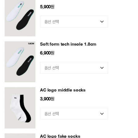
5,900
원
Soft form tech insole 1.8cm
6,900
원
AC logo middle socks
3,900
원
AC logo fake socks