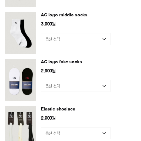
AC logo middle socks
3,900
원
AC logo fake socks
2,900
원
Elastic shoelace
2,900
원