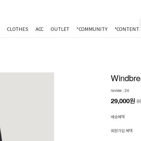
CLOTHES
ACC
OUTLET
*COMMUNITY
*CONTENT
Windbrea
review : 24
29,000
원
8
배송혜택
회원가입 혜택