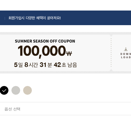
회원가입시 다양한 혜택이 쏟아져요!
일
시간
분
초 남음
5
8
31
41