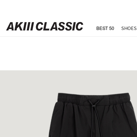
BEST 50
SHOES