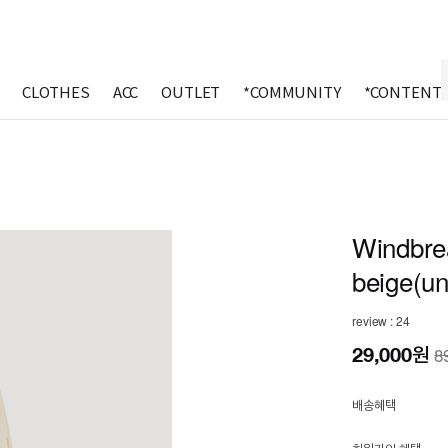
CLOTHES
ACC
OUTLET
*COMMUNITY
*CONTENT
Windbrea
beige(un
review : 24
29,000
원
8
배송혜택