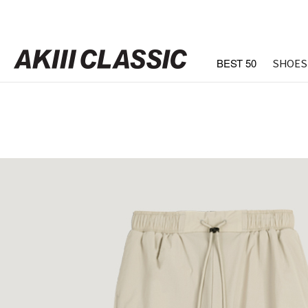
BEST 50
SHOES