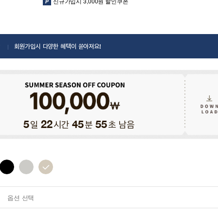
신규가입시 3,000원 할인쿠폰
회원가입시 다양한 혜택이 쏟아져요!
일
시간
분
초 남음
5
22
45
53