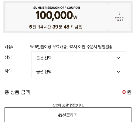
5
일
14
시간
39
분
45
초 남음
배송비
※ 6만원이상 무료배송, 13시 이전 주문시 당일발송
상의
하의
총 상품 금액
0
원
상품이 품절되었습니다.
선물하기