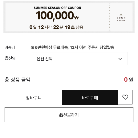
0
일
12
시간
22
분
15
초 남음
배송비
※ 6만원이상 무료배송, 13시 이전 주문시 당일발송
옵션명
총 상품 금액
0
원
장바구니
바로구매
선물하기