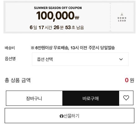
6
일
17
시간
26
분
49
초 남음
배송비
※ 6만원이상 무료배송, 13시 이전 주문시 당일발송
옵션명
총 상품 금액
0
원
장바구니
바로구매
선물하기