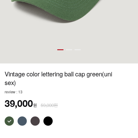
Vintage color lettering ball cap green(uni
sex)
review : 13
39,000
원
59,000원