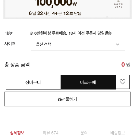
6
일
22
시간
44
분
10
초 남음
배송비
※ 6만원이상 무료배송, 13시 이전 주문시 당일발송
사이즈
총 상품 금액
0
원
장바구니
바로구매
선물하기
상세정보
리뷰 674
문의
배송정보