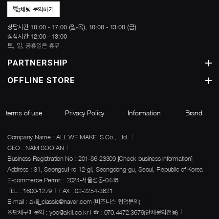
채팅 문의하기
상담시간 10:00 - 17:00 (월-목), 10:00 - 13:00 (금)
점심시간 12:00 - 13:00
토, 일, 공휴일은 휴무
PARTNERSHIP
OFFLINE STORE
terms of use
Privacy Policy
Information
Brand
Company Name : ALL WE MAKE IS Co., Ltd.
CEO : NAM SOO AN
Business Registration No : 201-86-23309
[Check business information]
Address : 31, Seongsuil-ro 12-gil, Seongdong-gu, Seoul, Republic of Korea
E-commerce Permit : 2024-서울성동-0448
TEL : 1600-1279
FAX : 02-2254-3621
E-mail : akiii_classic@naver.com (비즈니스 협업문의)
※단체구매문의 : yoo@akiii.co.kr | ☎ : 070.4472.3679(단체문의전용)