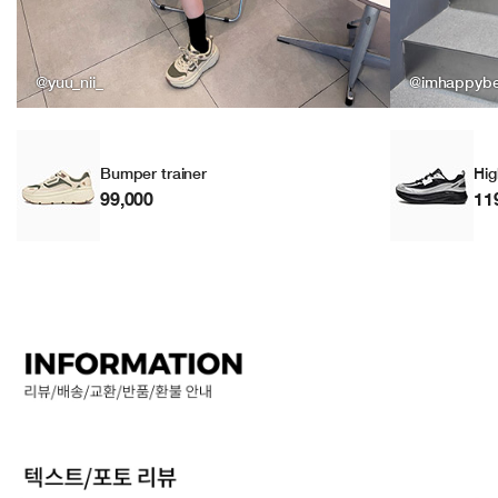
@yuu_nii_
@imhappyb
Bumper trainer
Hig
99,000
11