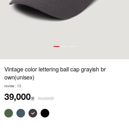
Vintage color lettering ball cap grayish br
own(unisex)
review : 13
39,000
원
59,000원