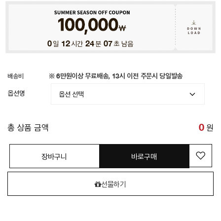
0
일
12
시간
24
분
04
초 남음
배송비
※ 6만원이상 무료배송, 13시 이전 주문시 당일발송
옵션명
총 상품 금액
0
원
장바구니
바로구매
선물하기