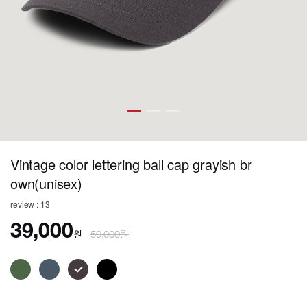
Vintage color lettering ball cap grayish br
own(unisex)
review : 13
39,000
원
59,000원