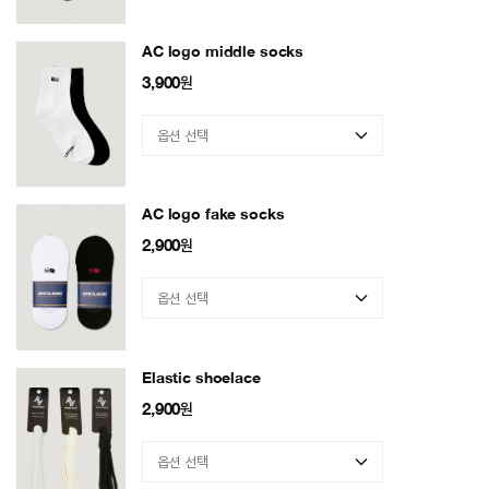
AC logo middle socks
3,900
원
AC logo fake socks
2,900
원
Elastic shoelace
2,900
원