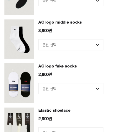
AC logo middle socks
3,900
원
AC logo fake socks
2,900
원
Elastic shoelace
2,900
원