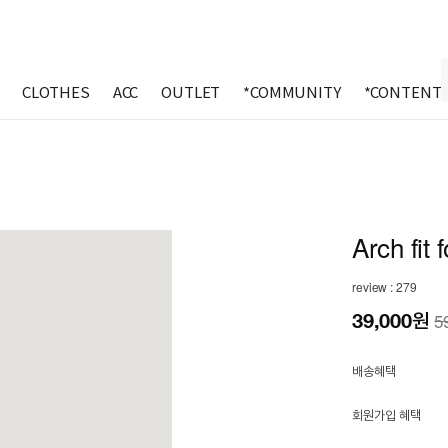
CLOTHES
ACC
OUTLET
*COMMUNITY
*CONTENT
Arch fit 
review : 279
39,000
원
5
배송혜택
회원가입 혜택