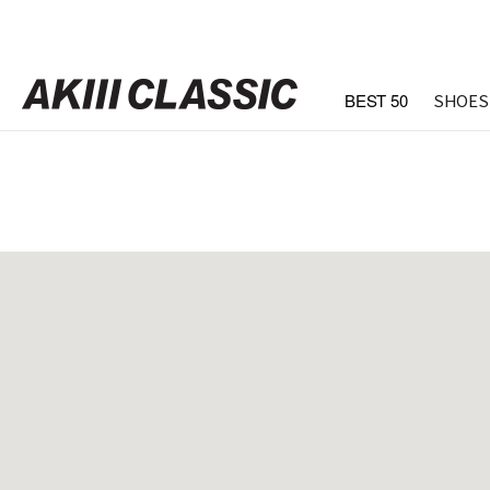
BEST 50
SHOES