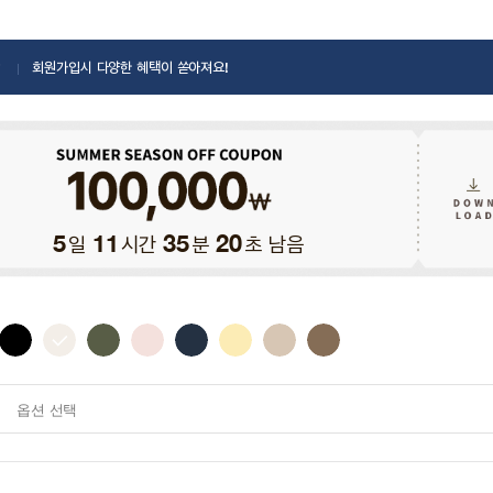
회원가입시 다양한 혜택이 쏟아져요!
일
시간
분
초 남음
5
11
35
18