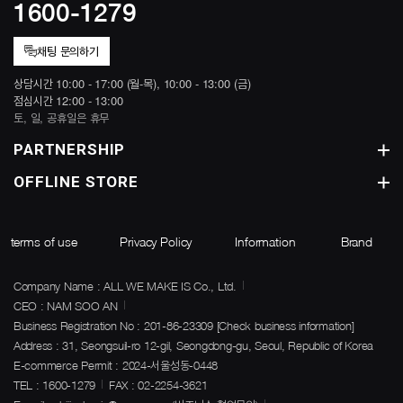
1600-1279
채팅 문의하기
상담시간 10:00 - 17:00 (월-목), 10:00 - 13:00 (금)
점심시간 12:00 - 13:00
토, 일, 공휴일은 휴무
PARTNERSHIP
OFFLINE STORE
terms of use
Privacy Policy
Information
Brand
Company Name : ALL WE MAKE IS Co., Ltd.
CEO : NAM SOO AN
Business Registration No : 201-86-23309
[Check business information]
Address : 31, Seongsuil-ro 12-gil, Seongdong-gu, Seoul, Republic of Korea
E-commerce Permit : 2024-서울성동-0448
TEL : 1600-1279
FAX : 02-2254-3621