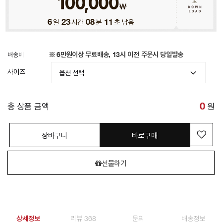
6
일
23
시간
08
분
09
초 남음
배송비
※ 6만원이상 무료배송, 13시 이전 주문시 당일발송
사이즈
총 상품 금액
0
원
장바구니
바로구매
선물하기
상세정보
리뷰 368
문의
배송정보