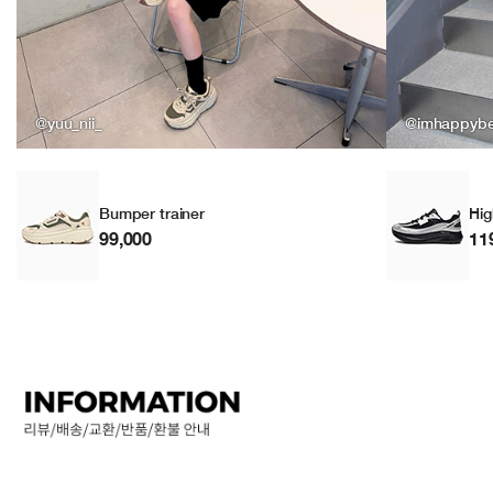
@yuu_nii_
@imhappyb
Bumper trainer
Hig
99,000
11