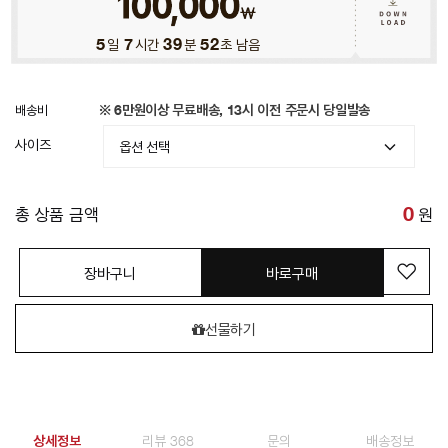
5
일
7
시간
39
분
50
초 남음
배송비
※ 6만원이상 무료배송, 13시 이전 주문시 당일발송
사이즈
총 상품 금액
0
원
장바구니
바로구매
선물하기
상세정보
리뷰 368
문의
배송정보