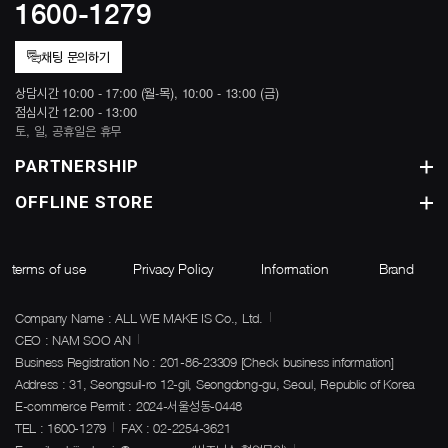
1600-1279
채팅 문의하기
상담시간 10:00 - 17:00 (월-목), 10:00 - 13:00 (금)
점심시간 12:00 - 13:00
토, 일, 공휴일은 휴무
PARTNERSHIP
OFFLINE STORE
terms of use
Privacy Policy
Information
Brand
Company Name : ALL WE MAKE IS Co., Ltd.
CEO : NAM SOO AN
Business Registration No : 201-86-23309
[Check business information]
Address : 31, Seongsuil-ro 12-gil, Seongdong-gu, Seoul, Republic of Korea
E-commerce Permit : 2024-서울성동-0448
TEL : 1600-1279
FAX : 02-2254-3621