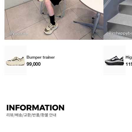
@yuu_nii_
@imhappyb
Bumper trainer
Hig
99,000
11