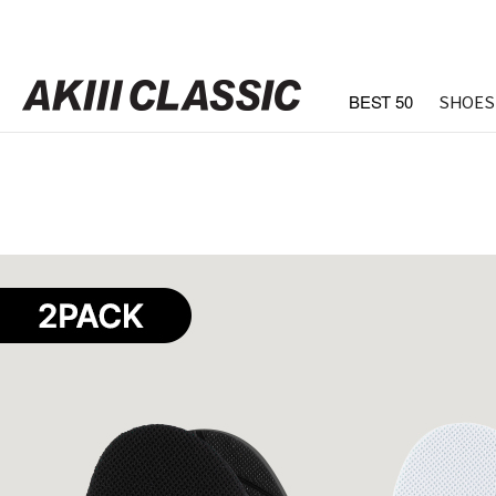
BEST 50
SHOES