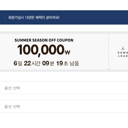
회원가입시 다양한 혜택이 쏟아져요!
일
시간
분
초 남음
6
22
09
18