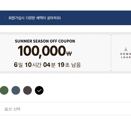
회원가입시 다양한 혜택이 쏟아져요!
일
시간
분
초 남음
6
10
04
17