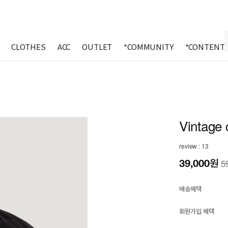
CLOTHES
ACC
OUTLET
*COMMUNITY
*CONTENT
Vintage c
review : 13
39,000
원
5
배송혜택
회원가입 혜택