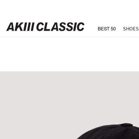
BEST 50
SHOES