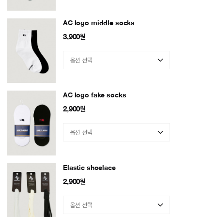
AC logo middle socks
3,900
원
AC logo fake socks
2,900
원
Elastic shoelace
2,900
원