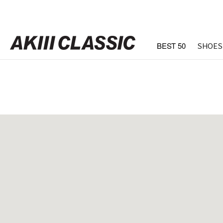
BEST 50
SHOES