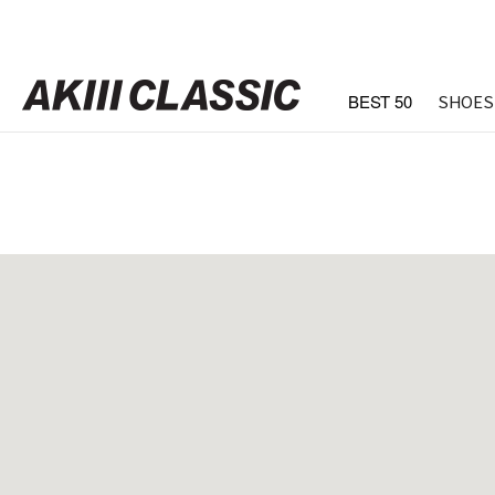
BEST 50
SHOES