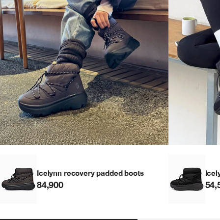
Icelynn recovery padded boots
Icel
84,900
54,