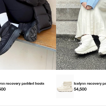
ynn recovery padded boots
Icelynn recovery p
500
54,500