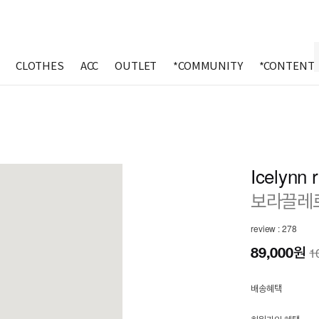
CLOTHES
ACC
OUTLET
*COMMUNITY
*CONTENT
Icelynn 
보라끌레
review : 278
89,000
원
1
배송혜택