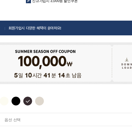
신규가입시 3,000원 할인쿠폰
회원가입시 다양한 혜택이 쏟아져요!
일
시간
분
초 남음
5
10
41
12