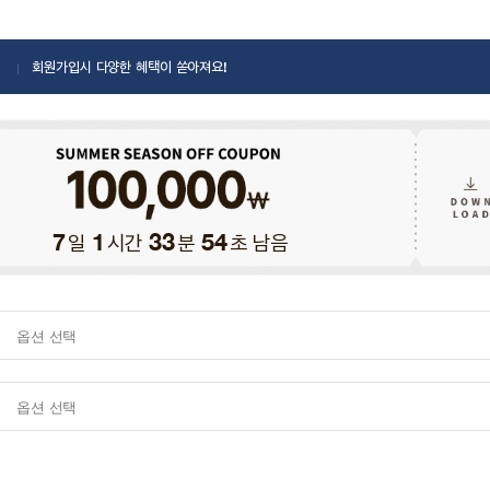
회원가입시 다양한 혜택이 쏟아져요!
일
시간
분
초 남음
7
1
33
52