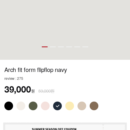
Arch fit form flipflop navy
review : 275
39,000
원
59,000원