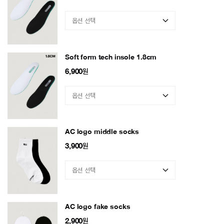
Soft form tech insole 1.8cm
6,900
원
AC logo middle socks
3,900
원
AC logo fake socks
2,900
원