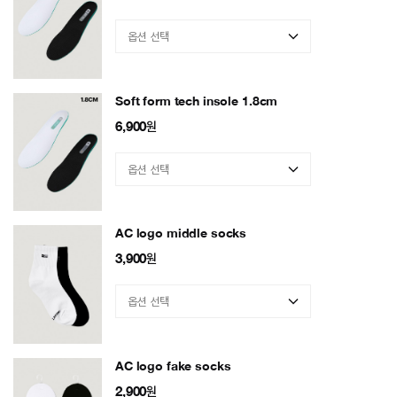
Soft form tech insole 1.8cm
6,900
원
AC logo middle socks
3,900
원
AC logo fake socks
2,900
원