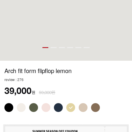
Arch fit form flipflop lemon
review : 276
39,000
원
59,000원