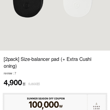
[2pack] Size-balancer pad (+ Extra Cushi
oning)
review : 7
4,900
원
5,800원