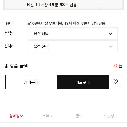
6
일
11
시간
45
분
50
초 남음
배송비
※ 6만원이상 무료배송, 13시 이전 주문시 당일발송
선택1
선택2
총 상품 금액
0
원
장바구니
바로구매
상세정보
리뷰 7
문의
배송정보