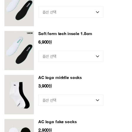
Soft form tech insole 1.8cm
6,900
원
AC logo middle socks
3,900
원
AC logo fake socks
2,900
원