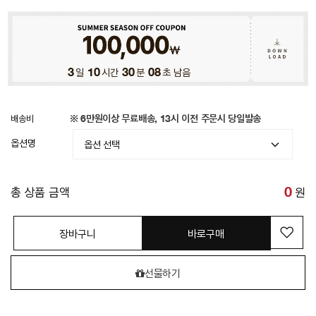
3
일
10
시간
30
분
07
초 남음
배송비
※ 6만원이상 무료배송, 13시 이전 주문시 당일발송
옵션명
총 상품 금액
0
원
장바구니
바로구매
선물하기