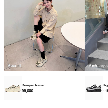
@yuu_nii_
@imhappyb
Bumper trainer
Hig
99,000
11