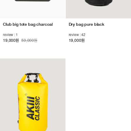
Club big tote bag charcoal
Dry bag pure black
review : 1
review : 42
19,000
59,000원
19,000
원
원