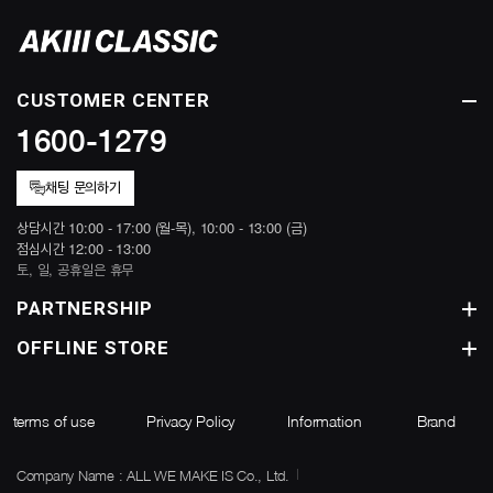
CUSTOMER CENTER
1600-1279
채팅 문의하기
상담시간 10:00 - 17:00 (월-목), 10:00 - 13:00 (금)
점심시간 12:00 - 13:00
토, 일, 공휴일은 휴무
PARTNERSHIP
OFFLINE STORE
terms of use
Privacy Policy
Information
Brand
Company Name : ALL WE MAKE IS Co., Ltd.