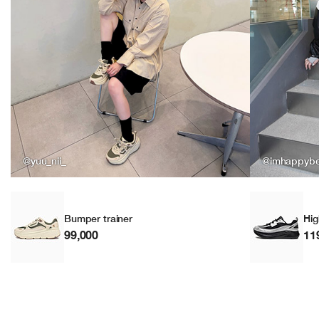
@yuu_nii_
@imhappyb
Bumper trainer
Hig
99,000
11