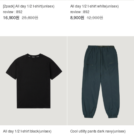
[2pack] All day 1/2 t-shirt(unisex)
All day 1/2 t-shirt white(unisex)
review : 892
review : 892
16,900
25,800원
8,900
12,900원
원
원
All day 1/2 t-shirt black(unisex)
Cool utility pants dark navy(unisex)