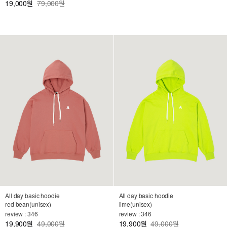
19,000
79,000원
원
All day basic hoodie
All day basic hoodie
red bean(unisex)
lime(unisex)
review : 346
review : 346
19,900
49,000원
19,900
49,000원
원
원