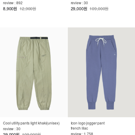
review : 892
review : 30
8,900
12,900원
29,000
109,000원
원
원
Cool utility pants light khaki(unisex)
Icon logo jogger pant
french lilac
review : 30
review : 1,758
29,000
109,000원
원