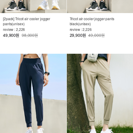
[2pack] Tricot air cooler jogger
Tricot air cooler jogger pants
pants(unisex)
black(unisex)
review : 2,226
review : 2,226
49,900
98,000원
29,900
49,000원
원
원