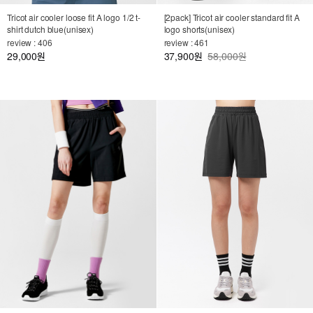
Tricot air cooler loose fit A logo 1/2 t-
[2pack] Tricot air cooler standard fit A
shirt dutch blue(unisex)
logo shorts(unisex)
review : 406
review : 461
29,000
37,900
58,000원
원
원