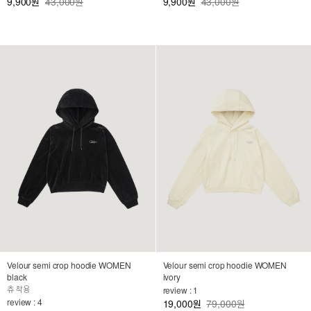
9,900
43,000원
9,900
43,000원
원
원
Velour semi crop hoodie WOMEN
Velour semi crop hoodie WOMEN
black
ivory
츄 착용
review : 1
review : 4
19,000
79,000원
원