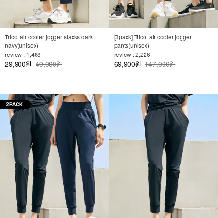
Tricot air cooler jogger slacks dark
[3pack] Tricot air cooler jogger
navy(unisex)
pants(unisex)
review : 1,468
review : 2,226
29,900
49,000원
69,900
147,000원
원
원