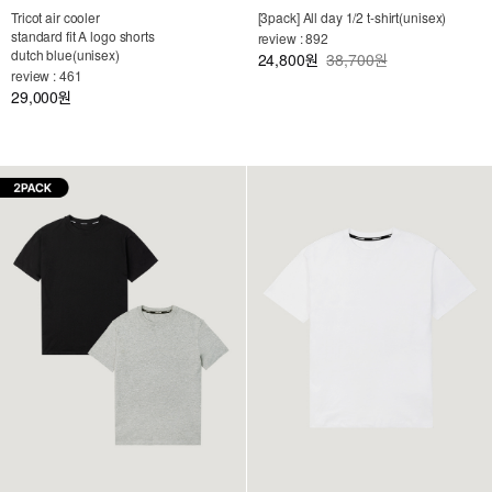
Tricot air cooler
[3pack] All day 1/2 t-shirt(unisex)
standard fit A logo shorts
review : 892
dutch blue(unisex)
24,800
38,700원
원
review : 461
29,000
원