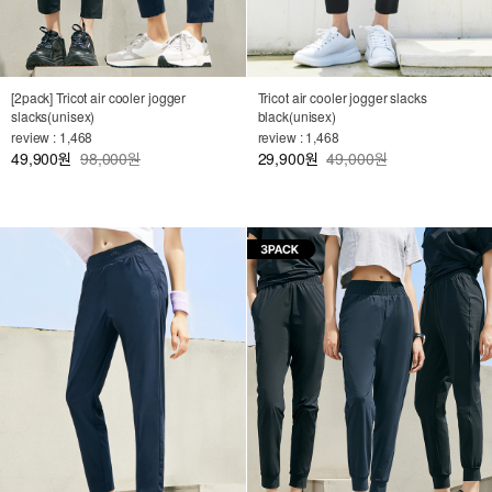
[2pack] Tricot air cooler jogger
Tricot air cooler jogger slacks
slacks(unisex)
black(unisex)
review : 1,468
review : 1,468
49,900
98,000원
29,900
49,000원
원
원