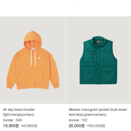
All day basic hoodie
Weasel monogram pocket duck down
light orange(unisex)
vest deep green(unisex)
review : 346
review : 102
19,900
49,000원
29,000
159,000원
원
원